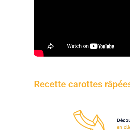
Recette carottes râpée
Décou
en cli