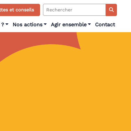
Search
tes et conseils
for:
 ?
Nos actions
Agir ensemble
Contact