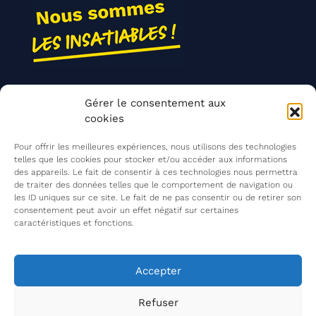
Nos actions
Gérer le consentement aux
Contact
cookies
Agir ensemble
Pour offrir les meilleures expériences, nous utilisons des technologies
telles que les cookies pour stocker et/ou accéder aux informations
des appareils. Le fait de consentir à ces technologies nous permettra
de traiter des données telles que le comportement de navigation ou
Mentions légales
les ID uniques sur ce site. Le fait de ne pas consentir ou de retirer son
consentement peut avoir un effet négatif sur certaines
Politique de confidentialité
caractéristiques et fonctions.
©
Les Insatiables
2026
Les Insatiables, une association du
Accepter
Refuser