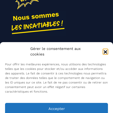
Nos actions
Gérer le consentement aux
Contact
cookies
Agir ensemble
Pour offrir les meilleures expériences, nous utilisons des technologies
telles que les cookies pour stocker et/ou accéder aux informations
des appareils. Le fait de consentir à ces technologies nous permettra
de traiter des données telles que le comportement de navigation ou
Mentions légales
les ID uniques sur ce site. Le fait de ne pas consentir ou de retirer son
consentement peut avoir un effet négatif sur certaines
Politique de confidentialité
caractéristiques et fonctions.
©
Les Insatiables
2026
Les Insatiables, une association du
Accepter