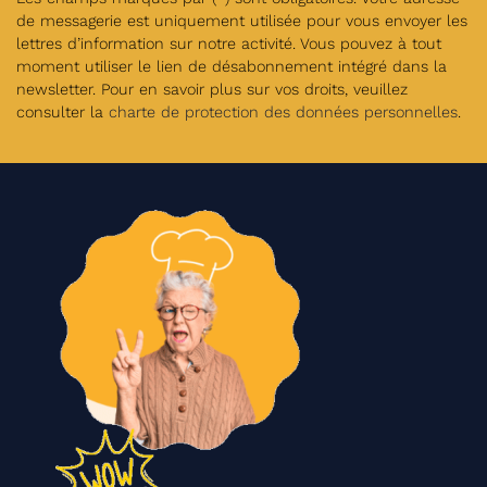
de messagerie est uniquement utilisée pour vous envoyer les
lettres d’information sur notre activité. Vous pouvez à tout
moment utiliser le lien de désabonnement intégré dans la
newsletter. Pour en savoir plus sur vos droits, veuillez
consulter la
charte de protection des données personnelles
.