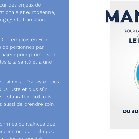
tour des enjeux de
 nationale et européenne,
ngager la transition
0 000 emplois en France
ns de personnes par
r majeur pour promouvoir
es à la santé et à une
cuisiniers… Toutes et tous
us juste et plus sûr.
restauration collective
s aussi de prendre soin
 sommes convaincus que
iculier, est centrale pour
ntation de qualité,