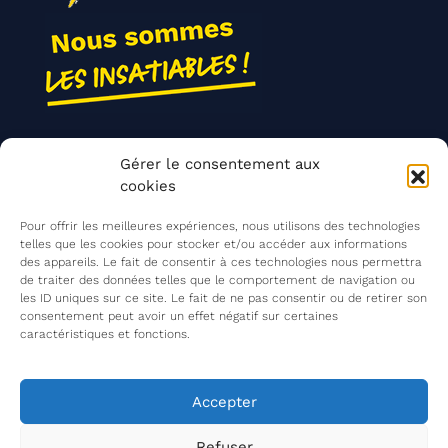
Nos actions
Gérer le consentement aux
Contact
cookies
Agir ensemble
Pour offrir les meilleures expériences, nous utilisons des technologies
telles que les cookies pour stocker et/ou accéder aux informations
des appareils. Le fait de consentir à ces technologies nous permettra
de traiter des données telles que le comportement de navigation ou
Mentions légales
les ID uniques sur ce site. Le fait de ne pas consentir ou de retirer son
consentement peut avoir un effet négatif sur certaines
Politique de confidentialité
caractéristiques et fonctions.
©
Les Insatiables
2026
Les Insatiables, une association du
Accepter
Refuser