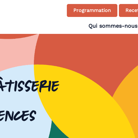
Programmation
Recet
Qui sommes-nous
âtisserie
ences