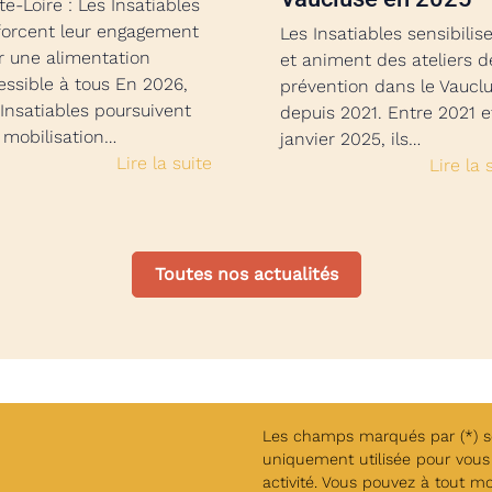
e-Loire : Les Insatiables
forcent leur engagement
Les Insatiables sensibilis
r une alimentation
et animent des ateliers d
essible à tous En 2026,
prévention dans le Vaucl
 Insatiables poursuivent
depuis 2021. Entre 2021 e
r mobilisation…
janvier 2025, ils…
Lire la suite
Lire la 
Toutes nos actualités
Les champs marqués par (*) son
uniquement utilisée pour vous 
activité. Vous pouvez à tout m