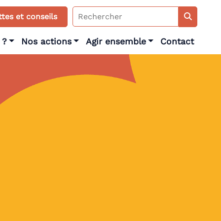
Search
tes et conseils
for:
 ?
Nos actions
Agir ensemble
Contact