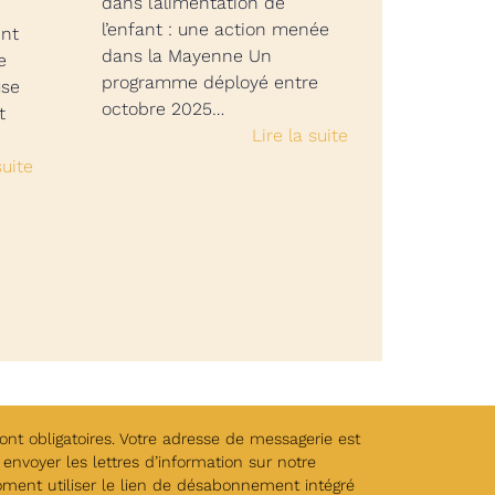
dans l’alimentation de
l’enfant : une action menée
ent
dans la Mayenne Un
e
programme déployé entre
use
octobre 2025…
t
Lire la suite
suite
t obligatoires. Votre adresse de messagerie est
envoyer les lettres d’information sur notre
oment utiliser le lien de désabonnement intégré