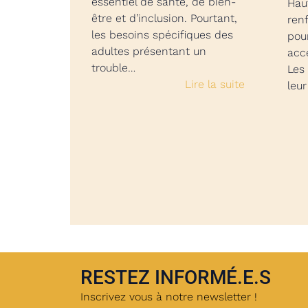
essentiel de santé, de bien-
Haut
être et d’inclusion. Pourtant,
ren
les besoins spécifiques des
pou
adultes présentant un
acc
trouble…
Les
Lire la suite
leu
RESTEZ INFORMÉ.E.S
Inscrivez vous à notre newsletter !