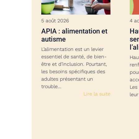
5 août 2026
4 a
APIA : alimentation et
Hau
autisme
sen
l’a
L’alimentation est un levier
essentiel de santé, de bien-
Haut
être et d’inclusion. Pourtant,
ren
les besoins spécifiques des
pou
adultes présentant un
acc
trouble…
Les
Lire la suite
leu