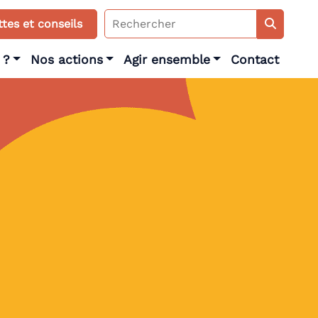
Search
tes et conseils
for:
 ?
Nos actions
Agir ensemble
Contact