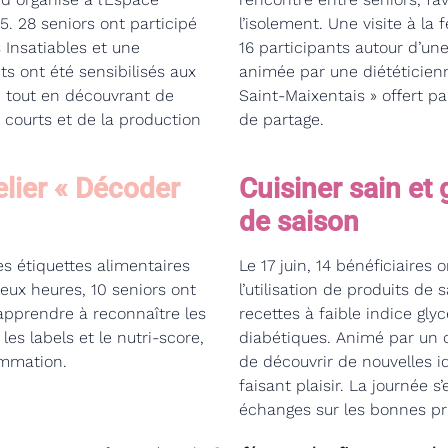
5. 28 seniors ont participé
l’isolement. Une visite à l
 Insatiables et une
16 participants autour d’une
nts ont été sensibilisés aux
animée par une diététicienn
r, tout en découvrant de
Saint-Maixentais » offert pa
 courts et de la production
de partage.
elier « Décoder
Cuisiner sain et 
de saison
es étiquettes alimentaires
Le 17 juin, 14 bénéficiaires 
deux heures, 10 seniors ont
l’utilisation de produits de 
 apprendre à reconnaître les
recettes à faible indice gl
es labels et le nutri-score,
diabétiques. Animé par un c
ommation.
de découvrir de nouvelles 
faisant plaisir. La journée 
échanges sur les bonnes pr