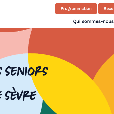
Programmation
Recet
Qui sommes-nous
s seniors
e Sèvre