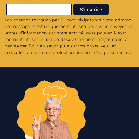
Les champs marqués par (*) sont obligatoires. Votre adresse
de messagerie est uniquement utilisée pour vous envoyer les
lettres d’information sur notre activité. Vous pouvez à tout
moment utiliser le lien de désabonnement intégré dans la
newsletter. Pour en savoir plus sur vos droits, veuillez
consulter la
charte de protection des données personnelles
.