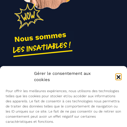
Nos actions
Gérer le consentement aux
Contact
cookies
Agir ensemble
Pour offrir les meilleures expériences, nous utilisons des technologies
telles que les cookies pour stocker et/ou accéder aux informations
des appareils. Le fait de consentir à ces technologies nous permettra
de traiter des données telles que le comportement de navigation ou
Mentions légales
les ID uniques sur ce site. Le fait de ne pas consentir ou de retirer son
consentement peut avoir un effet négatif sur certaines
Politique de confidentialité
caractéristiques et fonctions.
©
Les Insatiables
2026