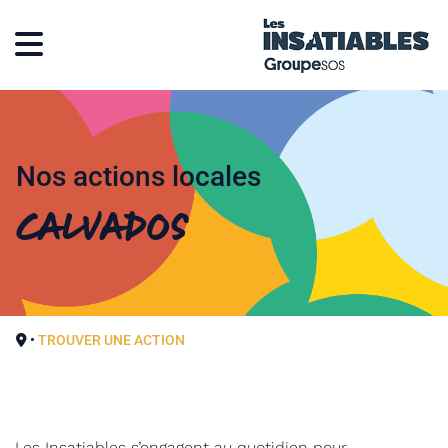
Nos actions locales
Calvados
•
TROUVER UNE ACTION
Les Insatiables s’engagent au quotidien pour