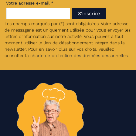
Votre adresse e-mail *
Les champs marqués par (*) sont obligatoires. Votre adresse
de messagerie est uniquement utilisée pour vous envoyer les
lettres d’information sur notre activité. Vous pouvez à tout
moment utiliser le lien de désabonnement intégré dans la
newsletter. Pour en savoir plus sur vos droits, veuillez
consulter la
charte de protection des données personnelles
.