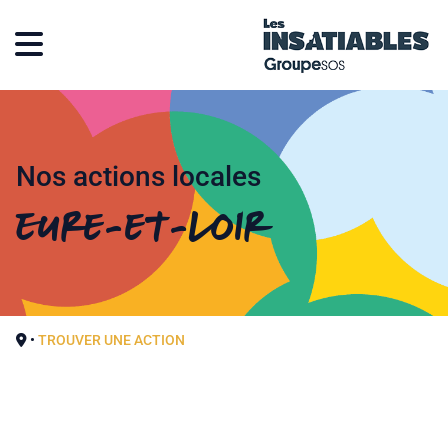
Nos actions locales
Eure-et-Loir
•
TROUVER UNE ACTION