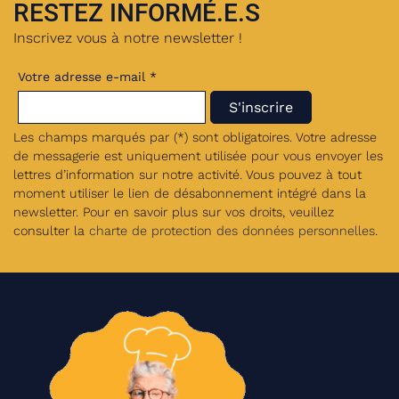
RESTEZ INFORMÉ.E.S
Inscrivez vous à notre newsletter !
Votre adresse e-mail *
Les champs marqués par (*) sont obligatoires. Votre adresse
de messagerie est uniquement utilisée pour vous envoyer les
lettres d’information sur notre activité. Vous pouvez à tout
moment utiliser le lien de désabonnement intégré dans la
newsletter. Pour en savoir plus sur vos droits, veuillez
consulter la
charte de protection des données personnelles
.