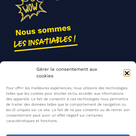
Nos actions
Gérer le consentement aux
Contact
cookies
Agir ensemble
Pour offrir les meilleures expériences, nous utilisons des technologies
telles que les cookies pour stocker et/ou accéder aux informations
des appareils. Le fait de consentir à ces technologies nous permettra
de traiter des données telles que le comportement de navigation ou
Mentions légales
les ID uniques sur ce site. Le fait de ne pas consentir ou de retirer son
consentement peut avoir un effet négatif sur certaines
Politique de confidentialité
caractéristiques et fonctions.
©
Les Insatiables
2026
Les Insatiables, une association du