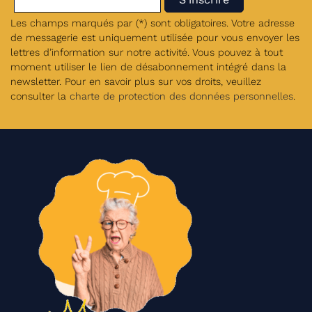
Les champs marqués par (*) sont obligatoires. Votre adresse
de messagerie est uniquement utilisée pour vous envoyer les
lettres d’information sur notre activité. Vous pouvez à tout
moment utiliser le lien de désabonnement intégré dans la
newsletter. Pour en savoir plus sur vos droits, veuillez
consulter la
charte de protection des données personnelles
.