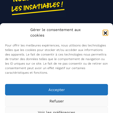
Nos actions
Gérer le consentement aux
Contact
cookies
Agir ensemble
Pour offrir les meilleures expériences, nous utilisons des technologies
telles que les cookies pour stocker et/ou accéder aux informations
des appareils. Le fait de consentir à ces technologies nous permettra
de traiter des données telles que le comportement de navigation ou
Mentions légales
les ID uniques sur ce site. Le fait de ne pas consentir ou de retirer son
consentement peut avoir un effet négatif sur certaines
Politique de confidentialité
caractéristiques et fonctions.
©
Les Insatiables
2026
Les Insatiables, une association du
Accepter
Refuser
Voir les préférences