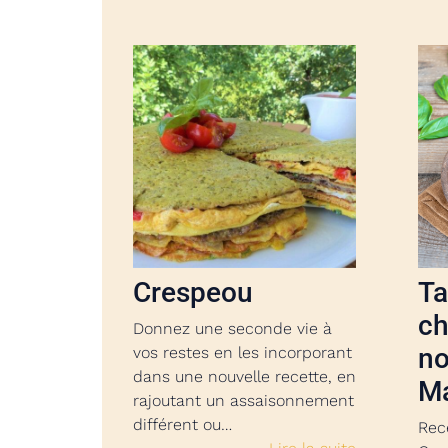
Crespeou
Ta
c
Donnez une seconde vie à
no
vos restes en les incorporant
dans une nouvelle recette, en
M
rajoutant un assaisonnement
différent ou…
Rec