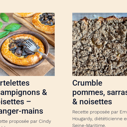
rtelettes
Crumble
hampignons &
pommes, sarra
isettes –
& noisettes
anger-mains
Recette proposée par Emi
Hougardy, diététicienne 
ette proposée par Cindy
Seine-Maritime.