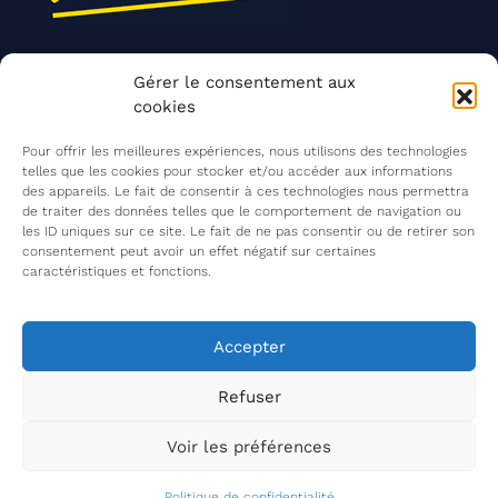
Nos actions
Gérer le consentement aux
Contact
cookies
Agir ensemble
Pour offrir les meilleures expériences, nous utilisons des technologies
telles que les cookies pour stocker et/ou accéder aux informations
des appareils. Le fait de consentir à ces technologies nous permettra
de traiter des données telles que le comportement de navigation ou
Mentions légales
les ID uniques sur ce site. Le fait de ne pas consentir ou de retirer son
consentement peut avoir un effet négatif sur certaines
Politique de confidentialité
caractéristiques et fonctions.
©
Les Insatiables
2026
Les Insatiables, une association du
Accepter
Refuser
Voir les préférences
Politique de confidentialité