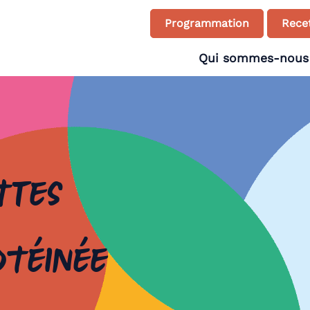
Programmation
Recet
Qui sommes-nous
ttes
otéinée