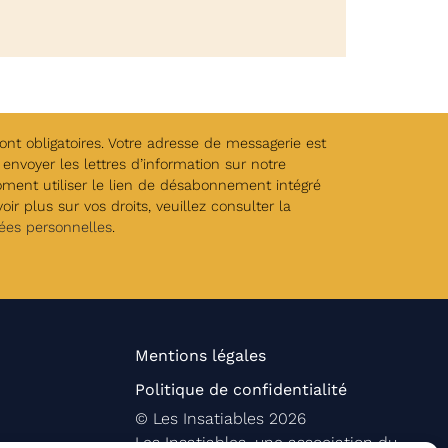
t obligatoires. Votre adresse de messagerie est
envoyer les lettres d’information sur notre
oment utiliser le lien de désabonnement intégré
ir plus sur vos droits, veuillez consulter la
ées personnelles
.
Mentions légales
Politique de confidentialité
©
Les Insatiables
2026
Les Insatiables, une association du