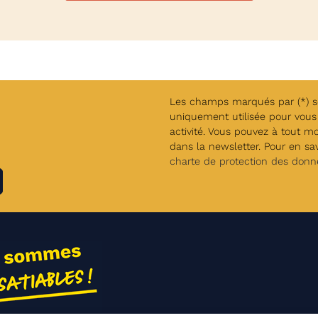
Les champs marqués par (*) son
uniquement utilisée pour vous 
activité. Vous pouvez à tout m
dans la newsletter. Pour en savo
charte de protection des donn