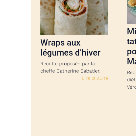
Mi
ta
Wraps aux
p
légumes d’hiver
M
Recette proposée par la
cheffe Catherine Sabatier.
Rec
Lire la suite
diét
Vér