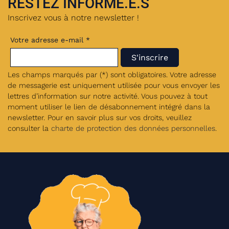
RESTEZ INFORMÉ.E.S
Inscrivez vous à notre newsletter !
Votre adresse e-mail *
Les champs marqués par (*) sont obligatoires. Votre adresse
de messagerie est uniquement utilisée pour vous envoyer les
lettres d’information sur notre activité. Vous pouvez à tout
moment utiliser le lien de désabonnement intégré dans la
newsletter. Pour en savoir plus sur vos droits, veuillez
consulter la
charte de protection des données personnelles
.