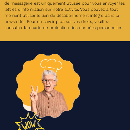
de messagerie est uniquement utilisée pour vous envoyer les
lettres d’information sur notre activité. Vous pouvez à tout
moment utiliser le lien de désabonnement intégré dans la
newsletter. Pour en savoir plus sur vos droits, veuillez
consulter la
charte de protection des données personnelles
.