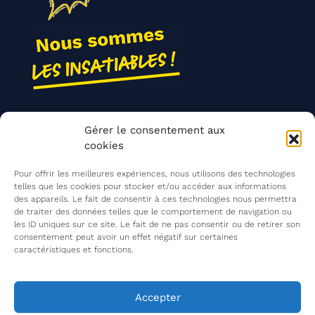
Nos actions
Gérer le consentement aux
Contact
cookies
Agir ensemble
Pour offrir les meilleures expériences, nous utilisons des technologies
telles que les cookies pour stocker et/ou accéder aux informations
des appareils. Le fait de consentir à ces technologies nous permettra
de traiter des données telles que le comportement de navigation ou
Mentions légales
les ID uniques sur ce site. Le fait de ne pas consentir ou de retirer son
consentement peut avoir un effet négatif sur certaines
Politique de confidentialité
caractéristiques et fonctions.
©
Les Insatiables
2026
Les Insatiables, une association du
Accepter