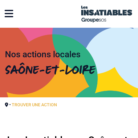
Nos actions locales
Saône-et-Loire
•
TROUVER UNE ACTION