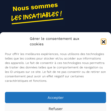
Nos actions
Gérer le consentement aux
Contact
cookies
Agir ensemble
Pour offrir les meilleures expériences, nous utilisons des technologies
telles que les cookies pour stocker et/ou accéder aux informations
des appareils. Le fait de consentir à ces technologies nous permettra
de traiter des données telles que le comportement de navigation ou
Mentions légales
les ID uniques sur ce site. Le fait de ne pas consentir ou de retirer son
consentement peut avoir un effet négatif sur certaines
Politique de confidentialité
caractéristiques et fonctions.
©
Les Insatiables
2026
Les Insatiables, une association du
Accepter
Refuser