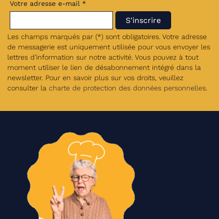
Votre adresse e-mail *
Les champs marqués par (*) sont obligatoires. Votre adresse
de messagerie est uniquement utilisée pour vous envoyer les
lettres d’information sur notre activité. Vous pouvez à tout
moment utiliser le lien de désabonnement intégré dans la
newsletter. Pour en savoir plus sur vos droits, veuillez
consulter la
charte de protection des données personnelles
.