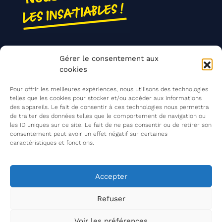
Nos actions
Gérer le consentement aux
Contact
cookies
Agir ensemble
Pour offrir les meilleures expériences, nous utilisons des technologies
telles que les cookies pour stocker et/ou accéder aux informations
des appareils. Le fait de consentir à ces technologies nous permettra
de traiter des données telles que le comportement de navigation ou
Mentions légales
les ID uniques sur ce site. Le fait de ne pas consentir ou de retirer son
consentement peut avoir un effet négatif sur certaines
Politique de confidentialité
caractéristiques et fonctions.
©
Les Insatiables
2026
Les Insatiables, une association du
Accepter
Refuser
Voir les préférences