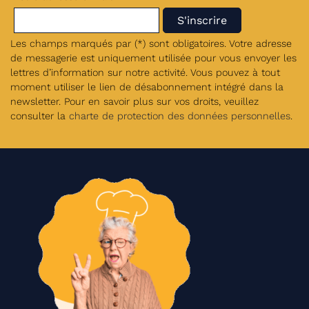
Les champs marqués par (*) sont obligatoires. Votre adresse
de messagerie est uniquement utilisée pour vous envoyer les
lettres d’information sur notre activité. Vous pouvez à tout
moment utiliser le lien de désabonnement intégré dans la
newsletter. Pour en savoir plus sur vos droits, veuillez
consulter la
charte de protection des données personnelles
.