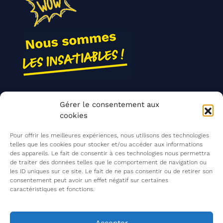
Nos actions
Gérer le consentement aux
Contact
cookies
Agir ensemble
Pour offrir les meilleures expériences, nous utilisons des technologies
telles que les cookies pour stocker et/ou accéder aux informations
des appareils. Le fait de consentir à ces technologies nous permettra
de traiter des données telles que le comportement de navigation ou
Mentions légales
les ID uniques sur ce site. Le fait de ne pas consentir ou de retirer son
consentement peut avoir un effet négatif sur certaines
Politique de confidentialité
caractéristiques et fonctions.
©
Les Insatiables
2026
Les Insatiables, une association du
Accepter