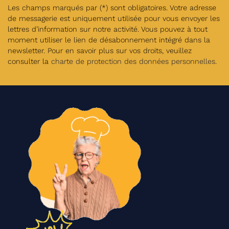
Les champs marqués par (*) sont obligatoires. Votre adresse
de messagerie est uniquement utilisée pour vous envoyer les
lettres d’information sur notre activité. Vous pouvez à tout
moment utiliser le lien de désabonnement intégré dans la
newsletter. Pour en savoir plus sur vos droits, veuillez
consulter la
charte de protection des données personnelles
.