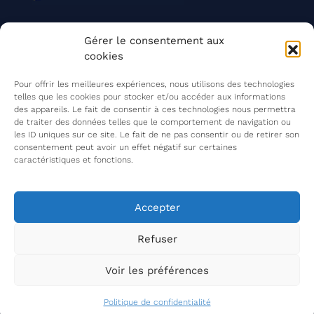
Nos actions
Gérer le consentement aux
Contact
cookies
Agir ensemble
Pour offrir les meilleures expériences, nous utilisons des technologies
telles que les cookies pour stocker et/ou accéder aux informations
des appareils. Le fait de consentir à ces technologies nous permettra
de traiter des données telles que le comportement de navigation ou
Mentions légales
les ID uniques sur ce site. Le fait de ne pas consentir ou de retirer son
consentement peut avoir un effet négatif sur certaines
Politique de confidentialité
caractéristiques et fonctions.
©
Les Insatiables
2026
Les Insatiables, une association du
Accepter
Refuser
Voir les préférences
Politique de confidentialité