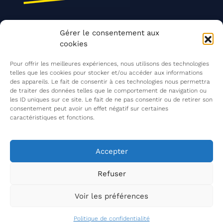
Nos actions
Gérer le consentement aux
Contact
cookies
Agir ensemble
Pour offrir les meilleures expériences, nous utilisons des technologies
telles que les cookies pour stocker et/ou accéder aux informations
des appareils. Le fait de consentir à ces technologies nous permettra
de traiter des données telles que le comportement de navigation ou
Mentions légales
les ID uniques sur ce site. Le fait de ne pas consentir ou de retirer son
consentement peut avoir un effet négatif sur certaines
Politique de confidentialité
caractéristiques et fonctions.
©
Les Insatiables
2026
Les Insatiables, une association du
Accepter
Refuser
Voir les préférences
Politique de confidentialité