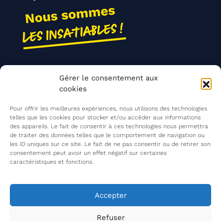
Nos actions
Gérer le consentement aux
Contact
cookies
Agir ensemble
Pour offrir les meilleures expériences, nous utilisons des technologies
telles que les cookies pour stocker et/ou accéder aux informations
des appareils. Le fait de consentir à ces technologies nous permettra
de traiter des données telles que le comportement de navigation ou
Mentions légales
les ID uniques sur ce site. Le fait de ne pas consentir ou de retirer son
consentement peut avoir un effet négatif sur certaines
Politique de confidentialité
caractéristiques et fonctions.
©
Les Insatiables
2026
Les Insatiables, une association du
Accepter
Refuser