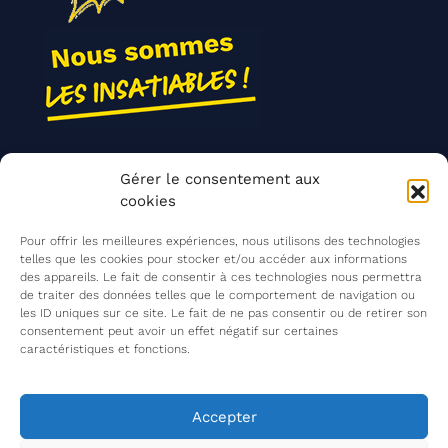
Nos actions
Gérer le consentement aux
Contact
cookies
Agir ensemble
Pour offrir les meilleures expériences, nous utilisons des technologies
telles que les cookies pour stocker et/ou accéder aux informations
des appareils. Le fait de consentir à ces technologies nous permettra
de traiter des données telles que le comportement de navigation ou
Mentions légales
les ID uniques sur ce site. Le fait de ne pas consentir ou de retirer son
consentement peut avoir un effet négatif sur certaines
Politique de confidentialité
caractéristiques et fonctions.
©
Les Insatiables
2026
Les Insatiables, une association du
Accepter