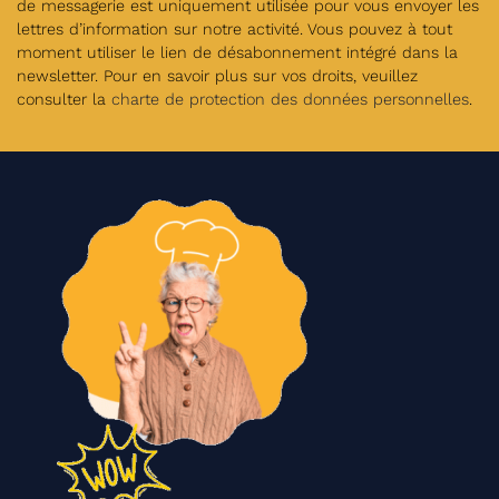
de messagerie est uniquement utilisée pour vous envoyer les
lettres d’information sur notre activité. Vous pouvez à tout
moment utiliser le lien de désabonnement intégré dans la
newsletter. Pour en savoir plus sur vos droits, veuillez
consulter la
charte de protection des données personnelles
.