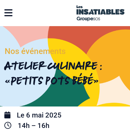
Nos événements
Atelier culinaire :
« Petits pots bébé »
Le 6 mai 2025
14h – 16h