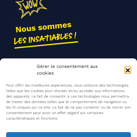
Nos actions
Gérer le consentement aux
Contact
cookies
Agir ensemble
Pour offrir les meilleures expériences, nous utilisons des technologies
telles que les cookies pour stocker et/ou accéder aux informations
des appareils. Le fait de consentir à ces technologies nous permettra
de traiter des données telles que le comportement de navigation ou
Mentions légales
les ID uniques sur ce site. Le fait de ne pas consentir ou de retirer son
consentement peut avoir un effet négatif sur certaines
Politique de confidentialité
caractéristiques et fonctions.
©
Les Insatiables
2026
Les Insatiables, une association du