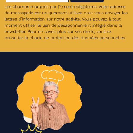
Les champs marqués par (*) sont obligatoires. Votre adresse
de messagerie est uniquement utilisée pour vous envoyer les
lettres d’information sur notre activité. Vous pouvez à tout
moment utiliser le lien de désabonnement intégré dans la
newsletter. Pour en savoir plus sur vos droits, veuillez
consulter la
charte de protection des données personnelles
.