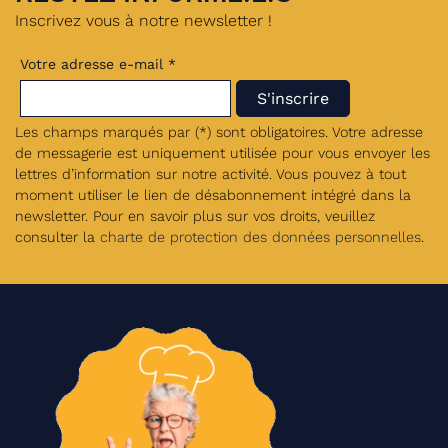
Inscrivez vous à notre newsletter !
Votre adresse e-mail *
Les champs marqués par (*) sont obligatoires. Votre adresse
de messagerie est uniquement utilisée pour vous envoyer les
lettres d’information sur notre activité. Vous pouvez à tout
moment utiliser le lien de désabonnement intégré dans la
newsletter. Pour en savoir plus sur vos droits, veuillez
consulter la
charte de protection des données personnelles
.