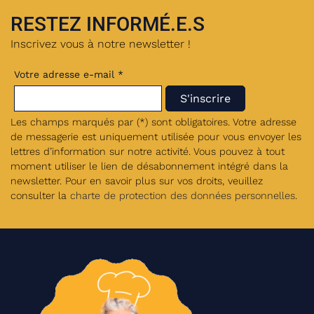
RESTEZ INFORMÉ.E.S
Inscrivez vous à notre newsletter !
Votre adresse e-mail *
Les champs marqués par (*) sont obligatoires. Votre adresse
de messagerie est uniquement utilisée pour vous envoyer les
lettres d’information sur notre activité. Vous pouvez à tout
moment utiliser le lien de désabonnement intégré dans la
newsletter. Pour en savoir plus sur vos droits, veuillez
consulter la
charte de protection des données personnelles
.