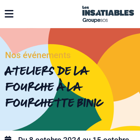
Nos événements
Ateliers De La
Fourche à La
Fourchette Binic