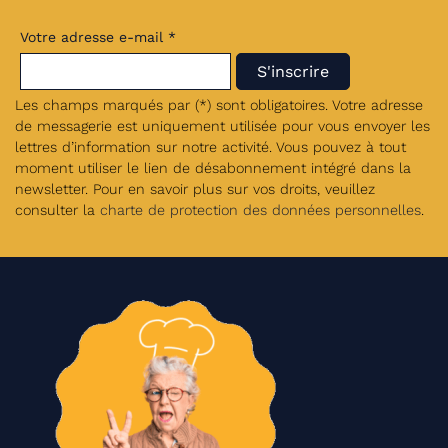
Votre adresse e-mail *
Les champs marqués par (*) sont obligatoires. Votre adresse
de messagerie est uniquement utilisée pour vous envoyer les
lettres d’information sur notre activité. Vous pouvez à tout
moment utiliser le lien de désabonnement intégré dans la
newsletter. Pour en savoir plus sur vos droits, veuillez
consulter la
charte de protection des données personnelles
.