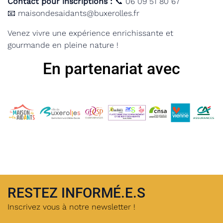
Contact pour inscriptions :
📞 06 09 51 80 67
📧
maisondesaidants@buxerolles.fr
Venez vivre une expérience enrichissante et
gourmande en pleine nature !
En partenariat avec
RESTEZ INFORMÉ.E.S
Inscrivez vous à notre newsletter !