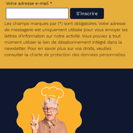
Votre adresse e-mail *
Les champs marqués par (*) sont obligatoires. Votre adresse
de messagerie est uniquement utilisée pour vous envoyer les
lettres d’information sur notre activité. Vous pouvez à tout
moment utiliser le lien de désabonnement intégré dans la
newsletter. Pour en savoir plus sur vos droits, veuillez
consulter la
charte de protection des données personnelles
.