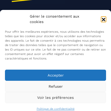
Nos actions
Gérer le consentement aux
Contact
cookies
Agir ensemble
Pour offrir les meilleures expériences, nous utilisons des technologies
telles que les cookies pour stocker et/ou accéder aux informations
des appareils. Le fait de consentir à ces technologies nous permettra
de traiter des données telles que le comportement de navigation ou
Mentions légales
les ID uniques sur ce site. Le fait de ne pas consentir ou de retirer son
consentement peut avoir un effet négatif sur certaines
Politique de confidentialité
caractéristiques et fonctions.
©
Les Insatiables
2026
Les Insatiables, une association du
Accepter
Refuser
Voir les préférences
Politique de confidentialité