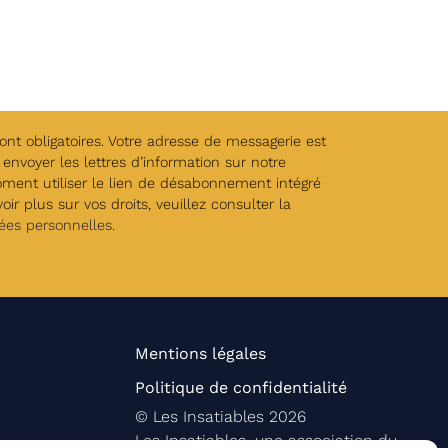
t obligatoires. Votre adresse de messagerie est
envoyer les lettres d’information sur notre
oment utiliser le lien de désabonnement intégré
ir plus sur vos droits, veuillez consulter la
ées personnelles
.
Mentions légales
Politique de confidentialité
©
Les Insatiables
2026
Les Insatiables, une association du