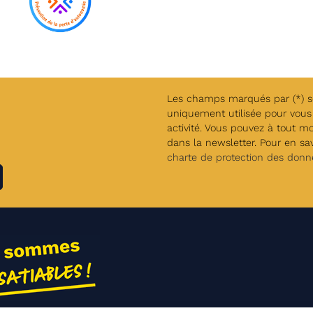
Les champs marqués par (*) son
uniquement utilisée pour vous 
activité. Vous pouvez à tout m
dans la newsletter. Pour en savo
charte de protection des donn