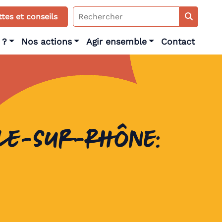
Search
tes et conseils
for:
 ?
Nos actions
Agir ensemble
Contact
ile-sur-Rhône: