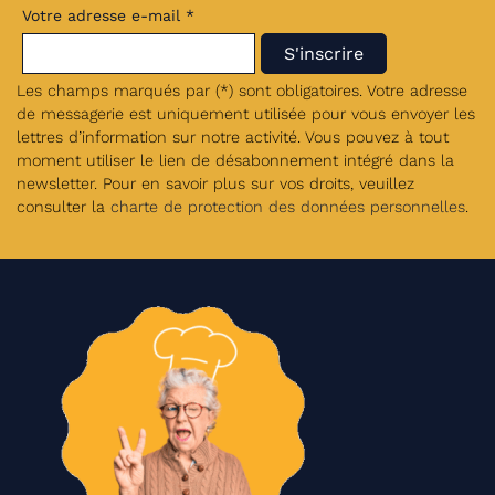
Votre adresse e-mail *
Les champs marqués par (*) sont obligatoires. Votre adresse
de messagerie est uniquement utilisée pour vous envoyer les
lettres d’information sur notre activité. Vous pouvez à tout
moment utiliser le lien de désabonnement intégré dans la
newsletter. Pour en savoir plus sur vos droits, veuillez
consulter la
charte de protection des données personnelles
.