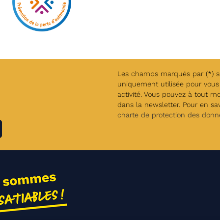
Les champs marqués par (*) son
uniquement utilisée pour vous 
activité. Vous pouvez à tout m
dans la newsletter. Pour en savo
charte de protection des donn