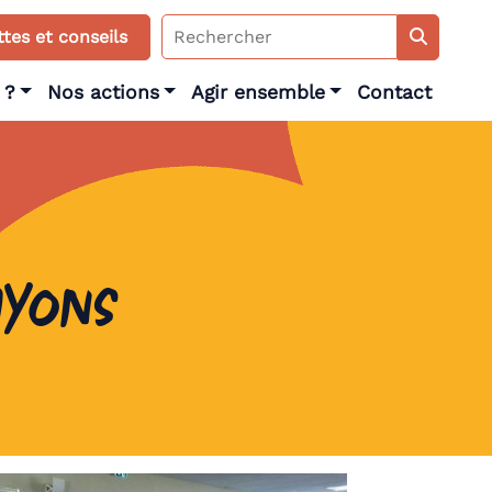
Search
tes et conseils
for:
 ?
Nos actions
Agir ensemble
Contact
Nyons