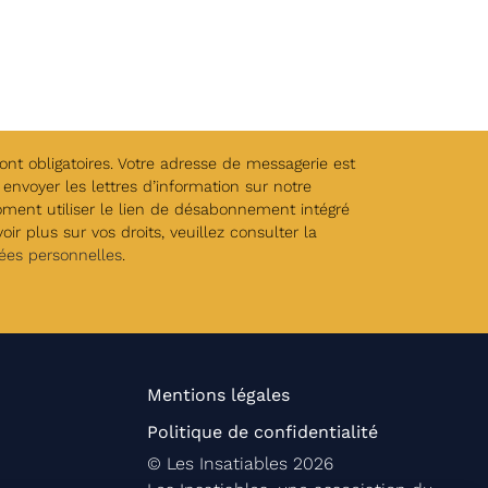
t obligatoires. Votre adresse de messagerie est
envoyer les lettres d’information sur notre
oment utiliser le lien de désabonnement intégré
ir plus sur vos droits, veuillez consulter la
ées personnelles
.
Mentions légales
Politique de confidentialité
©
Les Insatiables
2026