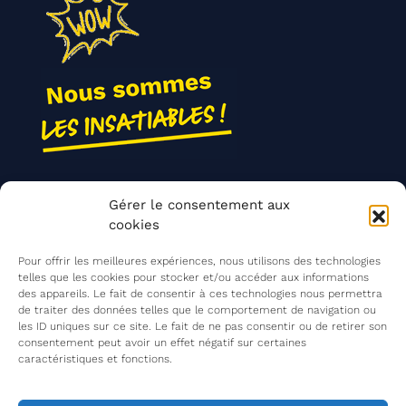
Nos actions
Gérer le consentement aux
Contact
cookies
Agir ensemble
Pour offrir les meilleures expériences, nous utilisons des technologies
telles que les cookies pour stocker et/ou accéder aux informations
des appareils. Le fait de consentir à ces technologies nous permettra
de traiter des données telles que le comportement de navigation ou
Mentions légales
les ID uniques sur ce site. Le fait de ne pas consentir ou de retirer son
consentement peut avoir un effet négatif sur certaines
Politique de confidentialité
caractéristiques et fonctions.
©
Les Insatiables
2026
Les Insatiables, une association du