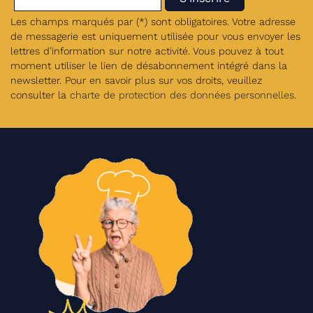
Les champs marqués par (*) sont obligatoires. Votre adresse
de messagerie est uniquement utilisée pour vous envoyer les
lettres d’information sur notre activité. Vous pouvez à tout
moment utiliser le lien de désabonnement intégré dans la
newsletter. Pour en savoir plus sur vos droits, veuillez
consulter la
charte de protection des données personnelles
.