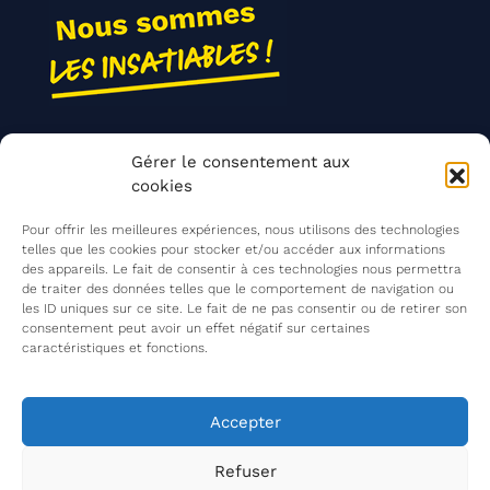
Nos actions
Gérer le consentement aux
Contact
cookies
Agir ensemble
Pour offrir les meilleures expériences, nous utilisons des technologies
telles que les cookies pour stocker et/ou accéder aux informations
des appareils. Le fait de consentir à ces technologies nous permettra
de traiter des données telles que le comportement de navigation ou
Mentions légales
les ID uniques sur ce site. Le fait de ne pas consentir ou de retirer son
consentement peut avoir un effet négatif sur certaines
Politique de confidentialité
caractéristiques et fonctions.
©
Les Insatiables
2026
Les Insatiables, une association du
Accepter
Refuser