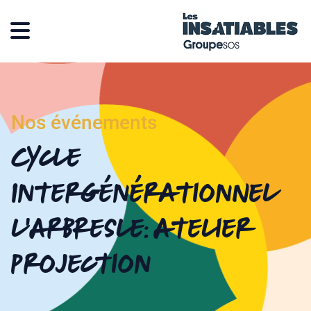
Nos événements
Cycle
Intergénérationnel
l’Arbresle: Atelier
projection