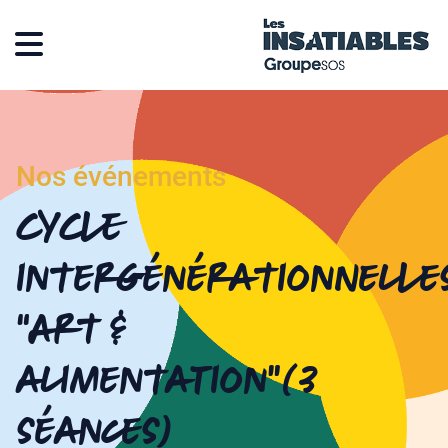
Nos événements
CYCLE
intergénérationnelle
“Art &
alimentation”(3
séances)