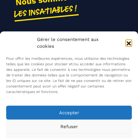
Nos actions
Gérer le consentement aux
Contact
cookies
Agir ensemble
Pour offrir les meilleures expériences, nous utilisons des technologies
telles que les cookies pour stocker et/ou accéder aux informations
des appareils. Le fait de consentir à ces technologies nous permettra
de traiter des données telles que le comportement de navigation ou
Mentions légales
les ID uniques sur ce site. Le fait de ne pas consentir ou de retirer son
consentement peut avoir un effet négatif sur certaines
Politique de confidentialité
caractéristiques et fonctions.
©
Les Insatiables
2026
Les Insatiables, une association du
Accepter
Refuser