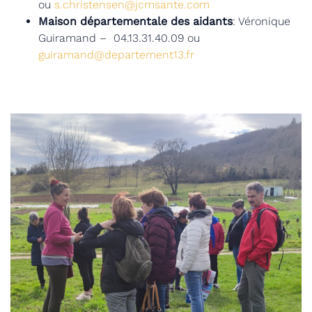
ou
s.christensen@jcmsante.com
Maison départementale des aidants
: Véronique
Guiramand – 04.13.31.40.09 ou
guiramand@departement13.fr