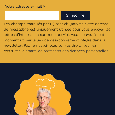
Votre adresse e-mail *
Les champs marqués par (*) sont obligatoires. Votre adresse
de messagerie est uniquement utilisée pour vous envoyer les
lettres d’information sur notre activité. Vous pouvez à tout
moment utiliser le lien de désabonnement intégré dans la
newsletter. Pour en savoir plus sur vos droits, veuillez
consulter la
charte de protection des données personnelles
.