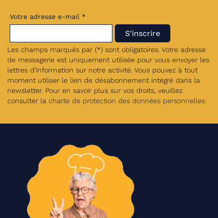
Votre adresse e-mail *
Les champs marqués par (*) sont obligatoires. Votre adresse
de messagerie est uniquement utilisée pour vous envoyer les
lettres d’information sur notre activité. Vous pouvez à tout
moment utiliser le lien de désabonnement intégré dans la
newsletter. Pour en savoir plus sur vos droits, veuillez
consulter la
charte de protection des données personnelles
.