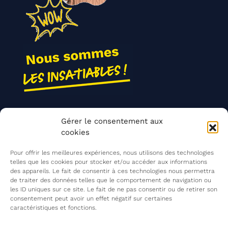
Nos actions
Gérer le consentement aux
Contact
cookies
Agir ensemble
Pour offrir les meilleures expériences, nous utilisons des technologies
telles que les cookies pour stocker et/ou accéder aux informations
des appareils. Le fait de consentir à ces technologies nous permettra
de traiter des données telles que le comportement de navigation ou
Mentions légales
les ID uniques sur ce site. Le fait de ne pas consentir ou de retirer son
consentement peut avoir un effet négatif sur certaines
Politique de confidentialité
caractéristiques et fonctions.
©
Les Insatiables
2026