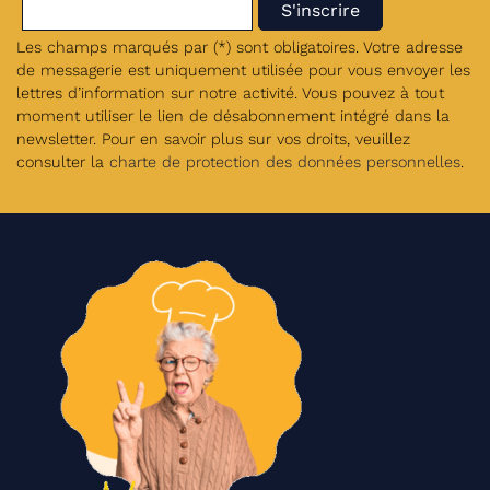
Les champs marqués par (*) sont obligatoires. Votre adresse
de messagerie est uniquement utilisée pour vous envoyer les
lettres d’information sur notre activité. Vous pouvez à tout
moment utiliser le lien de désabonnement intégré dans la
newsletter. Pour en savoir plus sur vos droits, veuillez
consulter la
charte de protection des données personnelles
.