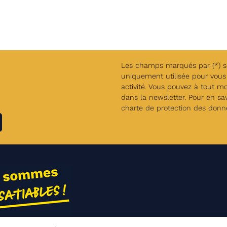
Les champs marqués par (*) son
uniquement utilisée pour vous 
activité. Vous pouvez à tout m
dans la newsletter. Pour en savo
charte de protection des donn