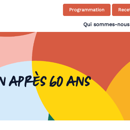
Programmation
Recet
Qui sommes-nous
n après 60 ans