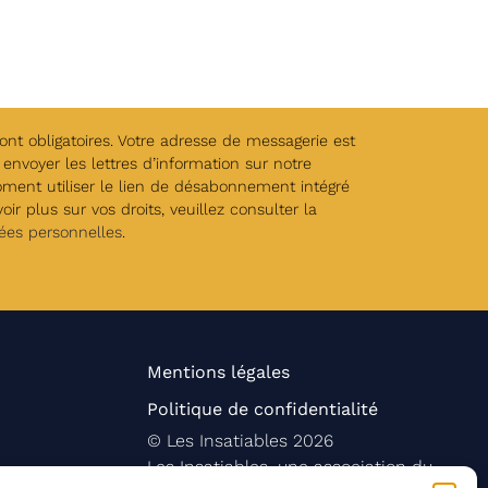
t obligatoires. Votre adresse de messagerie est
envoyer les lettres d’information sur notre
oment utiliser le lien de désabonnement intégré
ir plus sur vos droits, veuillez consulter la
ées personnelles
.
Mentions légales
Politique de confidentialité
©
Les Insatiables
2026
Les Insatiables, une association du