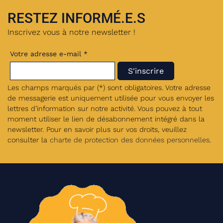
RESTEZ INFORMÉ.E.S
Inscrivez vous à notre newsletter !
Votre adresse e-mail *
Les champs marqués par (*) sont obligatoires. Votre adresse
de messagerie est uniquement utilisée pour vous envoyer les
lettres d’information sur notre activité. Vous pouvez à tout
moment utiliser le lien de désabonnement intégré dans la
newsletter. Pour en savoir plus sur vos droits, veuillez
consulter la
charte de protection des données personnelles
.