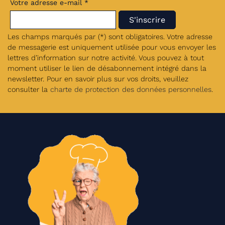
Votre adresse e-mail *
Les champs marqués par (*) sont obligatoires. Votre adresse
de messagerie est uniquement utilisée pour vous envoyer les
lettres d’information sur notre activité. Vous pouvez à tout
moment utiliser le lien de désabonnement intégré dans la
newsletter. Pour en savoir plus sur vos droits, veuillez
consulter la
charte de protection des données personnelles
.