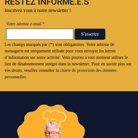
RESTEZ INFORMÉ.E.S
Inscrivez vous à notre newsletter !
Votre adresse e-mail *
Les champs marqués par (*) sont obligatoires. Votre adresse de
messagerie est uniquement utilisée pour vous envoyer les lettres
d’information sur notre activité. Vous pouvez à tout moment utiliser le
lien de désabonnement intégré dans la newsletter. Pour en savoir plus sur
vos droits, veuillez consulter la
charte de protection des données
personnelles
.