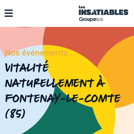
Nos événements
Vitalité
Naturellement à
Fontenay-le-Comte
(85)