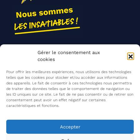
Nos actions
Gérer le consentement aux
Contact
cookies
Agir ensemble
Pour offrir les meilleures expériences, nous utilisons des technologies
telles que les cookies pour stocker et/ou accéder aux informations
des appareils. Le fait de consentir à ces technologies nous permettra
de traiter des données telles que le comportement de navigation ou
Mentions légales
les ID uniques sur ce site. Le fait de ne pas consentir ou de retirer son
consentement peut avoir un effet négatif sur certaines
Politique de confidentialité
caractéristiques et fonctions.
©
Les Insatiables
2026
Les Insatiables, une association du
Accepter